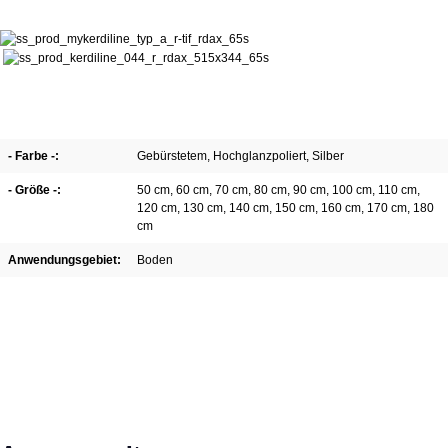
- Farbe -:
Gebürstetem
, Hochglanzpoliert
, Silber
- Größe -:
50 cm
, 60 cm
, 70 cm
, 80 cm
, 90 cm
, 100 cm
, 110 cm
,
120 cm
, 130 cm
, 140 cm
, 150 cm
, 160 cm
, 170 cm
, 180
cm
Anwendungsgebiet:
Boden
Spring produktgalleriet over