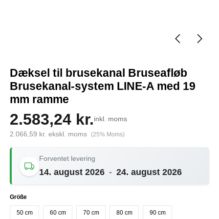
Dæksel til brusekanal Bruseafløb
Brusekanal-system LINE-A med 19
mm ramme
2.583,24 kr.
inkl. moms
2.066,59 kr. ekskl. moms
(25% Moms)
Forventet levering
14. august 2026
-
24. august 2026
Vælg
Größe
50 cm
60 cm
70 cm
80 cm
90 cm