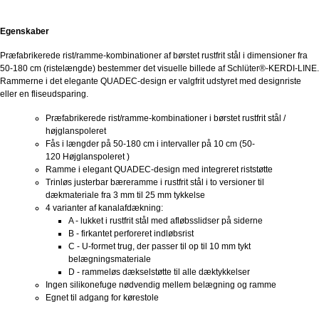
Egenskaber
Præfabrikerede rist/ramme-kombinationer af børstet rustfrit stål i dimensioner fra
50-180 cm (ristelængde) bestemmer det visuelle billede af
Schlüter®-KERDI-LINE
.
Rammerne i det elegante QUADEC-design er valgfrit udstyret med designriste
eller en fliseudsparing.
Præfabrikerede rist/ramme-kombinationer i børstet rustfrit stål /
højglanspoleret
Fås i længder på 50-180 cm i intervaller på 10 cm (50-
120 Højglanspoleret )
Ramme i elegant QUADEC-design med integreret riststøtte
Trinløs justerbar bæreramme i rustfrit stål i to versioner til
dækmateriale fra 3 mm til 25 mm tykkelse
4 varianter af kanalafdækning:
A - lukket i rustfrit stål med afløbsslidser på siderne
B - firkantet perforeret indløbsrist
C - U-formet trug, der passer til op til 10 mm tykt
belægningsmateriale
D - rammeløs dækselstøtte til alle dæktykkelser
Ingen silikonefuge nødvendig mellem belægning og ramme
Egnet til adgang for kørestole