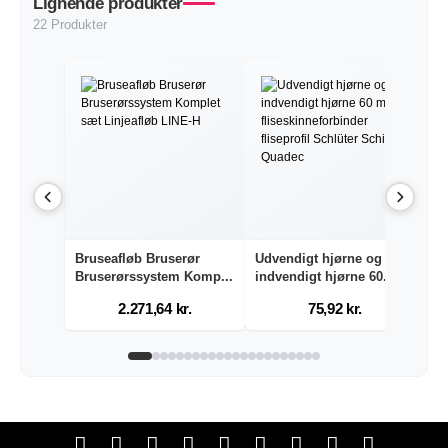
Lignende produkter
22 Produkter
Bruseafløb Bruserør
Udvendigt hjørne og
B
Bruserørssystem Komp...
indvendigt hjørne 60...
B
2.271,64 kr.
75,92 kr.