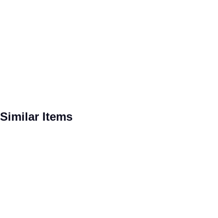
Spring produktgalleriet over
Similar Items