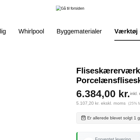
lig
Whirlpool
Byggematerialer
Værktøj 
Fliseskærerværk
Porcelænsflises
6.384,00 kr.
inkl
5.107,20 kr. ekskl. moms
(25% 
Er allerede blevet solgt 1 
Forventet levering