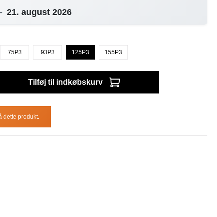
-
21. august 2026
75P3
93P3
125P3
155P3
Tilføj til indkøbskurv
å dette produkt.