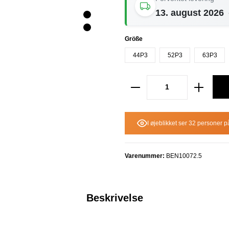
13. august 2026
Vælg
Größe
44P3
52P3
63P3
I øjeblikket ser 32 personer p
Varenummer:
BEN10072.5
Beskrivelse