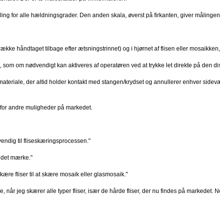
ing for alle hældningsgrader. Den anden skala, øverst på firkanten, giver målingen fra 
ække håndtaget tilbage efter ætsningstrinnet) og i hjørnet af flisen eller mosaikk
, som om nødvendigt kan aktiveres af operatøren ved at trykke let direkte på den dis
t materiale, der altid holder kontakt med stangen/krydset og annullerer enhver side
m for andre muligheder på markedet.
endig til fliseskæringsprocessen."
ndet mærke."
kære fliser til at skære mosaik eller glasmosaik."
, når jeg skærer alle typer fliser, især de hårde fliser, der nu findes på markedet.