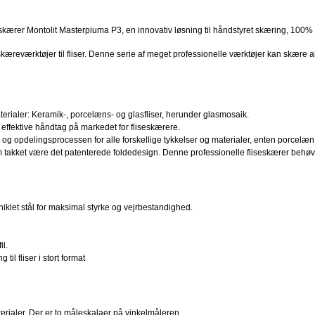
eskærer Montolit Masterpiuma P3, en innovativ løsning til håndstyret skæring, 100% 
reværktøjer til fliser. Denne serie af meget professionelle værktøjer kan skære al
terialer: Keramik-, porcelæns- og glasfliser, herunder glasmosaik.
effektive håndtag på markedet for fliseskærere.
g opdelingsprocessen for alle forskellige tykkelser og materialer, enten porcelæn,
takket være det patenterede foldedesign. Denne professionelle fliseskærer behøver 
niklet stål for maksimal styrke og vejrbestandighed.
il.
til fliser i stort format
terialer. Der er to måleskalaer på vinkelmåleren.