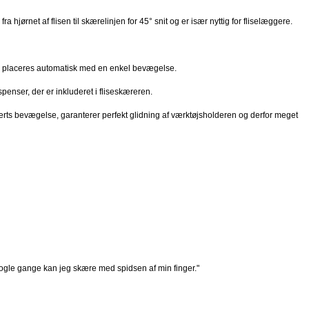
hjørnet af flisen til skærelinjen for 45° snit og er især nyttig for fliselæggere.
en, placeres automatisk med en enkel bevægelse.
penser, der er inkluderet i fliseskæreren.
værts bevægelse, garanterer perfekt glidning af værktøjsholderen og derfor meget
 Nogle gange kan jeg skære med spidsen af min finger."