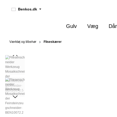
 søgning
Gå til hovednavigation
Benkos.dk
Gulv
Væg
Dår
Værktøj og tilbehør
Fliseskærer