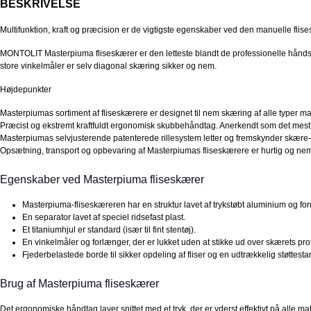
BESKRIVELSE
Multifunktion, kraft og præcision er de vigtigste egenskaber ved den manuelle flis
MONTOLIT Masterpiuma fliseskærer er den letteste blandt de professionelle håndskæ
store vinkelmåler er selv diagonal skæring sikker og nem.
Højdepunkter
Masterpiumas sortiment af fliseskærere er designet til nem skæring af alle typer ma
Præcist og ekstremt kraftfuldt ergonomisk skubbehåndtag. Anerkendt som det mest 
Masterpiumas selvjusterende patenterede rillesystem letter og fremskynder skære- o
Opsætning, transport og opbevaring af Masterpiumas fliseskærere er hurtig og nem 
Egenskaber ved Masterpiuma fliseskærer
Masterpiuma-fliseskæreren har en struktur lavet af trykstøbt aluminium og for
En separator lavet af speciel ridsefast plast.
Et titaniumhjul er standard (især til fint stentøj).
En vinkelmåler og forlænger, der er lukket uden at stikke ud over skærets prof
Fjederbelastede borde til sikker opdeling af fliser og en udtrækkelig støttestang 
Brug af Masterpiuma fliseskærer
Det ergonomiske håndtag laver snittet med et tryk, der er yderst effektivt på alle ma