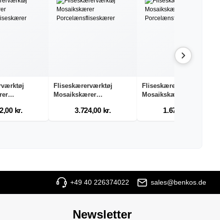
rværktøj
Fliseskærerværktøj
Fliseskærerværktøj
rer
Mosaikskærer
Mosaikskærer
.
Porcelæn...
Porcelæn...
2,00 kr.
3.724,00 kr.
1.671,24 kr.
+49 40 226374022
sales@benkos.de
Newsletter