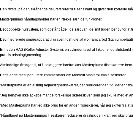
Den første, på den skrånende del, refererer til flisens kant og giver den korrekte mål
Masterpiumas håndtagsholder har en række særlige funktioner.
Det dobbelte hulsystem, som opstår både i de sædvanlige snit (uden behov for at tr
Det integrerede smøreapparat til graveringshjulet af wolframcarbid (titaniumbelagt)
Enheden RAS (Roller Adjuster System), en cylinder lavet af friktions- og slidstærk
præcis ætsning/gravering.
Almindelige årsager til, at fliselæggere foretrækker Masterpiuma fliseskærere fre
Dette er de mest populære kommentarer om Montolit Masterpiuma fliseskærer:
"Masterpiuma er en alsidig højhastighedsskærer, der reducerer den tid, der er nødv
"Jeg behøver ikke at købe mange forskellige skæreskiver, som jeg skulle med et a
"Med Masterpiuma har jeg ikke brug for en anden fliseskærer, når jeg skifter fra at s
"Håndtaget på Masterpiumas fliseskærer reducerer drastisk den kraft, jeg skal bruge