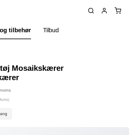
og tilbehør
Tilbud
tøj Mosaikskærer
kærer
. moms
Moms)
gang