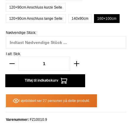
120×90cm Anschluss kurze Seite
120×90cm Anschluss lange Seite
140x90cm
160×100cm
Nødvendige Stück:
I alt:
Stck.
Tilføj til indkøbskurv
I øjeblikket ser 27 personer på dette produkt.
Varenummer:
FZ10010.9