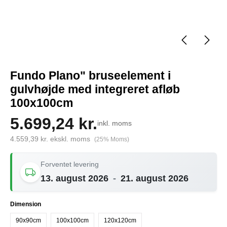
Fundo Plano" bruseelement i
gulvhøjde med integreret afløb
100x100cm
5.699,24 kr.
inkl. moms
4.559,39 kr. ekskl. moms
(25% Moms)
Forventet levering
13. august 2026
-
21. august 2026
Vælg
Dimension
90x90cm
100x100cm
120x120cm