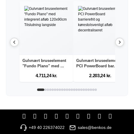
Gulvnært bruseelement
Gulvnært bruseelement
G
"Fundo Plano" med ...
PCI PowerBoard bar...
P
4.711,24 kr.
2.203,24 kr.
+49 40 226374022
sales@benkos.de