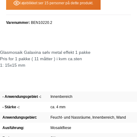
I øjeblikket ser 15 personer på dette produkt.
Varenummer:
BEN10220.2
Glasmosaik Galaxina sølv metal effekt 1 pakke
Pris for 1 pakke ( 11 måtter ) i kvm ca.sten
1: 15x15 mm
- Anwendungsgebiet -:
Innenbereich
- Stärke -:
ca. 4 mm
Anwendungsgebiet:
Feucht- und Nassräume
, Innenbereich
, Wand
Ausführung:
Mosaikfliese