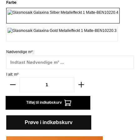
Vælg
Farbe
Silber
Gold
Nødvendige m²:
I alt:
m²
Tilføj til indkøbskurv
Prøve i indkøbskurv