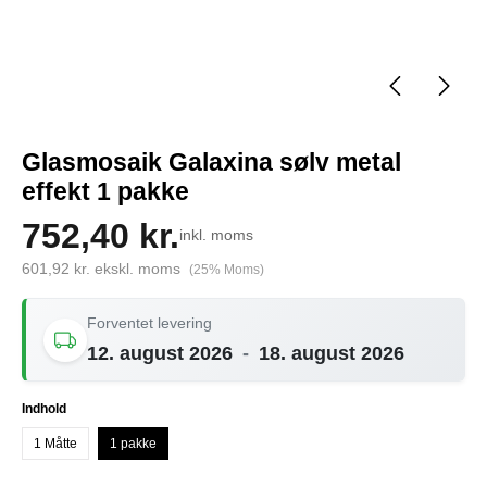
Glasmosaik Galaxina sølv metal
effekt 1 pakke
752,40 kr.
inkl. moms
601,92 kr. ekskl. moms
(25% Moms)
Forventet levering
12. august 2026
-
18. august 2026
Vælg
Indhold
1 Måtte
1 pakke