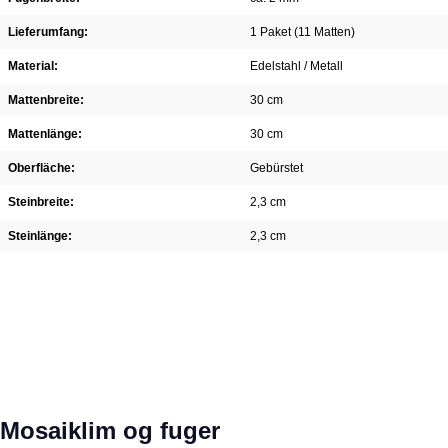
Lieferumfang:
1 Paket (11 Matten)
Material:
Edelstahl / Metall
Mattenbreite:
30 cm
Mattenlänge:
30 cm
Oberfläche:
Gebürstet
Steinbreite:
2,3 cm
Steinlänge:
2,3 cm
Spring produktgalleriet over
Mosaiklim og fuger