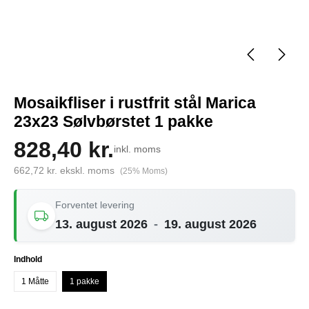
Mosaikfliser i rustfrit stål Marica
23x23 Sølvbørstet 1 pakke
828,40 kr.
inkl. moms
662,72 kr. ekskl. moms
(25% Moms)
Forventet levering
13. august 2026
-
19. august 2026
Vælg
Indhold
1 Måtte
1 pakke