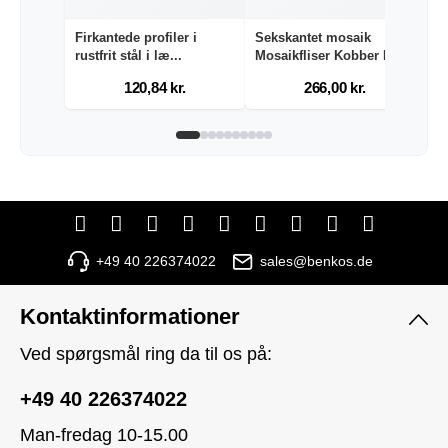
Firkantede profiler i
Sekskantet mosaik
S
rustfrit stål i læ...
Mosaikfliser Kobber Ma...
gu
120,84 kr.
266,00 kr.
+49 40 226374022
sales@benkos.de
Kontaktinformationer
Ved spørgsmål ring da til os på:
+49 40 226374022
Man-fredag 10-15.00