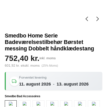
Smedbo Home Serie
Badeværelsestilbehør Børstet
messing Dobbelt håndklædestang
752,40 kr.
inkl. moms
601,92 kr. ekskl. moms
(25% Moms)
Forventet levering
11. august 2026
-
13. august 2026
Vælg
Smedbo Bad Accessoires