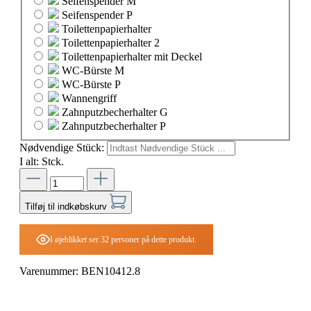
Seifenspender M
Seifenspender P
Toilettenpapierhalter
Toilettenpapierhalter 2
Toilettenpapierhalter mit Deckel
WC-Bürste M
WC-Bürste P
Wannengriff
Zahnputzbecherhalter G
Zahnputzbecherhalter P
Nødvendige Stück:
I alt:
Stck.
Tilføj til indkøbskurv
I øjeblikket ser 32 personer på dette produkt.
Varenummer:
BEN10412.8