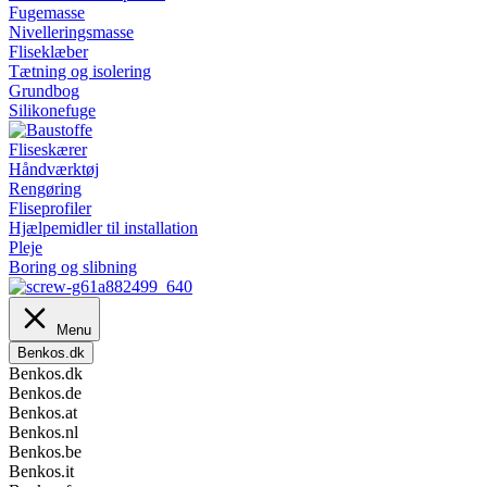
Fugemasse
Nivelleringsmasse
Fliseklæber
Tætning og isolering
Grundbog
Silikonefuge
Fliseskærer
Håndværktøj
Rengøring
Fliseprofiler
Hjælpemidler til installation
Pleje
Boring og slibning
Menu
Benkos.dk
Benkos.dk
Benkos.de
Benkos.at
Benkos.nl
Benkos.be
Benkos.it