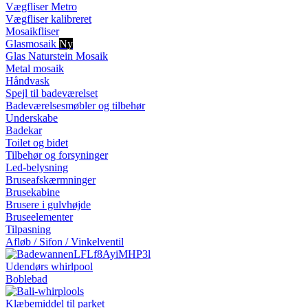
Vægfliser Metro
Vægfliser kalibreret
Mosaikfliser
Glasmosaik
Ny
Glas Naturstein Mosaik
Metal mosaik
Håndvask
Spejl til badeværelset
Badeværelsesmøbler og tilbehør
Underskabe
Badekar
Toilet og bidet
Tilbehør og forsyninger
Led-belysning
Bruseafskærmninger
Brusekabine
Brusere i gulvhøjde
Bruseelementer
Tilpasning
Afløb / Sifon / Vinkelventil
Udendørs whirlpool
Boblebad
Klæbemiddel til parket