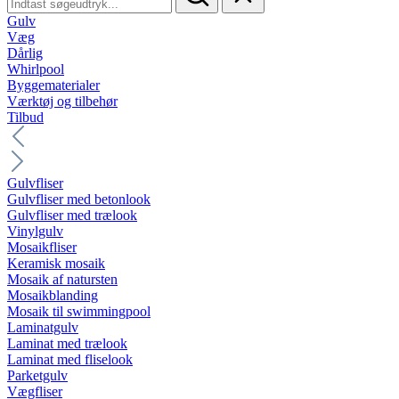
Gulv
Væg
Dårlig
Whirlpool
Byggematerialer
Værktøj og tilbehør
Tilbud
Gulvfliser
Gulvfliser med betonlook
Gulvfliser med trælook
Vinylgulv
Mosaikfliser
Keramisk mosaik
Mosaik af natursten
Mosaikblanding
Mosaik til swimmingpool
Laminatgulv
Laminat med trælook
Laminat med fliselook
Parketgulv
Vægfliser