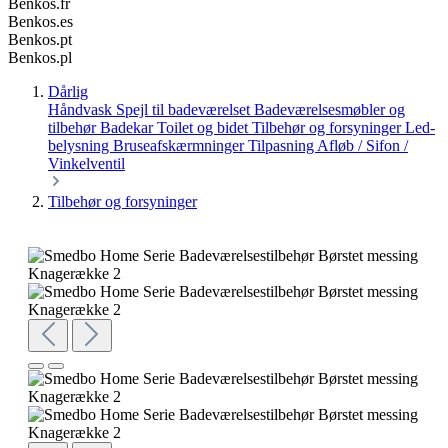
Benkos.fr
Benkos.es
Benkos.pt
Benkos.pl
Dårlig
Håndvask
Spejl til badeværelset
Badeværelsesmøbler og
tilbehør
Badekar
Toilet og bidet
Tilbehør og forsyninger
Led-
belysning
Bruseafskærmninger
Tilpasning
Afløb / Sifon /
Vinkelventil
Tilbehør og forsyninger