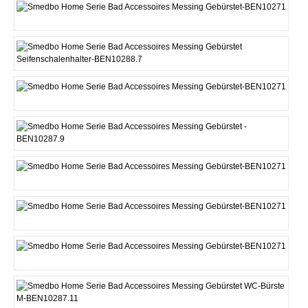
Reservepapierhalter
Seifenschalenhalter P
Seifenspender G
Seifenspender M
Seifenspender P
Toilettenpapierhalter
Toilettenpapierhalter 2
WC-Bürste M