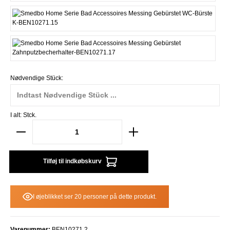
WC-Bürste P
Zahnputzbecherhalter G
Nødvendige Stück:
I alt:
Stck.
Tilføj til indkøbskurv
I øjeblikket ser 20 personer på dette produkt.
Varenummer:
BEN10271.2