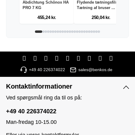
Abdichtung Schönox HA
Flydende tætningsfilm
V
PRO 7 KG
Tætning af bruser ...
de
455,24 kr.
250,04 kr.
+49 40 226374022
sales@benkos.de
Kontaktinformationer
Ved spørgsmål ring da til os på:
+49 40 226374022
Man-fredag 10-15.00