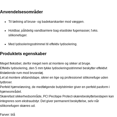
Anvendelsesområder
Til tætning af bruse- og badekarskanter mod væggen.
Holdbar, pålidelig vandbarriere bag elastiske fugemasser, f.eks.
silikonefuger.
Med lydisoleringsstrimmel til effektiv lydisolering.
Produktets egenskaber
Meget fleksibel, derfor meget nem at montere og sikker at bruge.
Effektiv lydisolering, den 5 mm tykke lydisoleringsstrimmel beskytter effektivt
tilstødende rum mod brusestøj.
Let at montere afstandstape, sikrer en lige og professionel silikonefuge uden
lydbroer.
Perfekt hjørneløsning, de medfølgende butylstrimler giver en perfekt pasform i
hjørneområdet.
Skærefast sikkerhedsområde, PCI Pecitape Protect-skærebeskyttelsestapen kan
integreres som ekstraudstyr. Det giver permanent beskyttelse, selv når
silikonefugen skæres ud.
Farver: blå