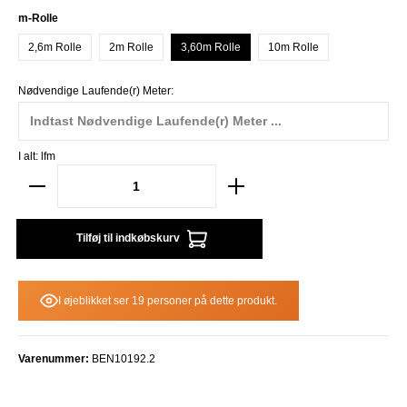
Vælg
m-Rolle
2,6m Rolle
2m Rolle
3,60m Rolle
10m Rolle
Nødvendige Laufende(r) Meter:
I alt:
lfm
Tilføj til indkøbskurv
I øjeblikket ser 19 personer på dette produkt.
Varenummer:
BEN10192.2