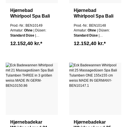
Hjørnebad
Hjørnebad
Whirlpool Spa Bali
Whirlpool Spa Bali
Tulamben TWO
Tulamben TWO Left
Prod.-Nr.: BEN10149
Prod.-Nr.: BEN10148
Højre 180x130 cm
180x130 cm hvid
Armatur:
Ohne
| Düsen:
Armatur:
Ohne
| Düsen:
hvid MADE IN
MADE IN
Standard Düse
|
Standard Düse
|
GERMANY
GERMANY
Schürze:
Ohne Schürze
Schürze:
Ohne Schürze
12.152,40 kr.*
12.152,40 kr.*
| Wannen Farbe:
Weiß
| Wannen Farbe:
Weiß
Hjørnebadekar
Hjørnebadekar