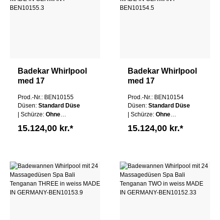
Badekar Whirlpool
Badekar Whirlpool
med 17
med 17
massagedyser Spa
massagedyser Spa
Prod.-Nr.: BEN10155
Prod.-Nr.: BEN10154
Bali Semarapura
Bali Semarapura
Düsen:
Standard Düse
Düsen:
Standard Düse
Højre i hvid MADE
Venstre i hvid
| Schürze:
Ohne
| Schürze:
Ohne
IN GERMANY
MADE IN
Schürze
| Wannen
Schürze
| Wannen
15.124,00 kr.*
15.124,00 kr.*
GERMANY
Farbe:
Weiß
Farbe:
Weiß