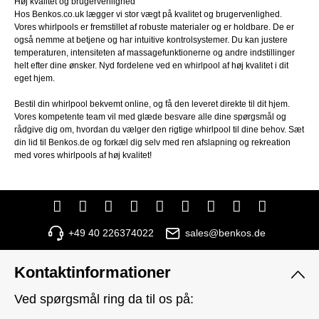
Høj kvalitet og brugervenlighed
Hos Benkos.co.uk lægger vi stor vægt på kvalitet og brugervenlighed.
Vores whirlpools er fremstillet af robuste materialer og er holdbare. De er
også nemme at betjene og har intuitive kontrolsystemer. Du kan justere
temperaturen, intensiteten af massagefunktionerne og andre indstillinger
helt efter dine ønsker. Nyd fordelene ved en whirlpool af høj kvalitet i dit
eget hjem.
Bestil din whirlpool bekvemt online, og få den leveret direkte til dit hjem.
Vores kompetente team vil med glæde besvare alle dine spørgsmål og
rådgive dig om, hvordan du vælger den rigtige whirlpool til dine behov. Sæt
din lid til Benkos.de og forkæl dig selv med ren afslapning og rekreation
med vores whirlpools af høj kvalitet!
+49 40 226374022
sales@benkos.de
Kontaktinformationer
Ved spørgsmål ring da til os på: