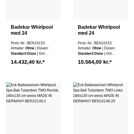
Badekar Whirlpool
Badekar Whirlpool
med 24
med 24
massagedyser Spa
massagedyser Spa
Prod.-Nr.: BEN10153
Prod.-Nr.: BEN10152
Bali Tenganan
Bali Tenganan TWO
Armatur:
Ohne
| Düsen:
Armatur:
Ohne
| Düsen:
THREE i hvid
i hvid MADE IN
Standard Düse
| Größe:
Standard Düse
| Größe:
MADE IN
GERMANY
180x130cm
| Schürze:
140x75cm
| Schürze:
14.432,40 kr.*
10.564,00 kr.*
GERMANY
Ohne Schürze
|
Ohne Schürze
|
Wannen Farbe:
Weiß
Wannen Farbe:
Weiß