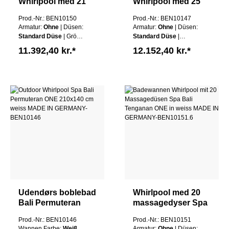
Whirlpool med 21
Whirlpool med 25
massagedyser Spa
massagedyser Spa
Prod.-Nr.: BEN10150
Prod.-Nr.: BEN10147
Bali Tulamben
Bali Tulamben ONE
Armatur:
Ohne
| Düsen:
Armatur:
Ohne
| Düsen:
THREE i 3
155x155 cm hvid
Standard Düse
| Größe:
Standard Düse
|
størrelser hvid
MADE IN
130x130cm
| Schürze:
Schürze:
Ohne Schürze
11.392,40 kr.*
12.152,40 kr.*
MADE IN
GERMANY
Ohne Schürze
|
| Wannen Farbe:
Weiß
GERMANY
Wannen Farbe:
Weiß
Udendørs boblebad
Whirlpool med 20
Bali Permuteran
massagedyser Spa
ONE 210x140 cm
Bali Tenganan ONE
Prod.-Nr.: BEN10146
Prod.-Nr.: BEN10151
hvid MADE IN
i hvid MADE IN
Wannen Farbe:
Weiß
Armatur:
Ohne
| Düsen: