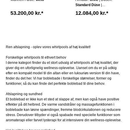
GERMANY
GERMANY
Standard Düse
|
Schürze:
Ohne Schürze
53.200,00 kr.*
12.084,00 kr.*
| Wannen Farbe:
Weiß
Ren afslapning - oplev vores whirlpools af høj kvalitet!
Forskellige whirlpools til ethvert behov
I denne kategori finder du et stort udvalg af whirlpools af høj kvalitet, der
giver dig en uforlignelig wellness-oplevelse. Uanset om du er på udkig
efter en kompakt model til din altan eller en luksuriøs version til din have,
finder du det her. Vi har boblebade i forskellige størrelser, former og
funktioner, så du kan finde det perfekte boblebad til dine behov.
Afslapning og sundhed
Et boblebad er ikke kun et sted at slappe af, men kan også have positive
effekter på dit helbred. De varme vandstråler og massagefunktionen i
boblebade kan løsne spændinger, fremme blodcirkulationen og reducere
stress. Derudover tilbyder vi også spabade med specielle funktioner som
aromaterapi eller farvet lysterapi for at intensivere din wellness-oplevelse.