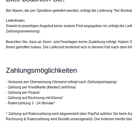
Bei Waren, die per Spedition geliefert werden, erfolgt die Lieferung "frei Bords
Lieferfristen
Soweit im jeweiligen Angebot keine andere Frist angegeben ist, erfolgt die Li
Zahlungsanweisung).
Beachten Sie, dass an Sonn- und Feiertagen keine Zustellung erfolgt. Haben S
Ihnen getroffen haben. Die Lieferzeit bestimmt sich in diesem Fall nach dem Arti
Zahlungsmöglichkeiten
- Vorkasse per Überweisung (Versand erfolgt nach Zahlungseingang)
- Zahlung per Kreditkarte (MasterCard/Visa)
- Zahlung per Paypal
- Zahlung auf Rechnung mit Klarna*
- Ratenzahlung 3 - 24 Monate*
* Zahlung auf Ratenzahlung wird abgewickelt über PayPal wählen Sie beim Ka
Rechnung & Ratenzahlung wird Bonität vorausgesetzt. Die Kriterien hierfür be