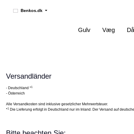
 søgning
Gå til hovednavigation
Benkos.dk
Gulv
Væg
Då
Versandländer
1
- Deutschland *
- Österreich
Alle Versandkosten sind inklusive gesetzlicher Mehrwertsteuer.
1
*
Die Lieferung erfolgt in Deutschland nur im Inland. Der Versand auf deutsche
Bitte beachten Sie: