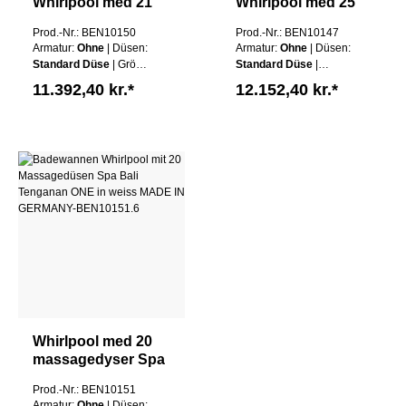
Whirlpool med 21
Whirlpool med 25
massagedyser Spa
massagedyser Spa
Prod.-Nr.: BEN10150
Prod.-Nr.: BEN10147
Bali Tulamben
Bali Tulamben ONE
Armatur:
Ohne
| Düsen:
Armatur:
Ohne
| Düsen:
THREE i 3
155x155 cm hvid
Standard Düse
| Größe:
Standard Düse
|
størrelser hvid
MADE IN
130x130cm
| Schürze:
Schürze:
Ohne Schürze
11.392,40 kr.*
12.152,40 kr.*
MADE IN
GERMANY
Ohne Schürze
|
| Wannen Farbe:
Weiß
GERMANY
Wannen Farbe:
Weiß
Whirlpool med 20
massagedyser Spa
Bali Tenganan ONE
Prod.-Nr.: BEN10151
i hvid MADE IN
Armatur:
Ohne
| Düsen: