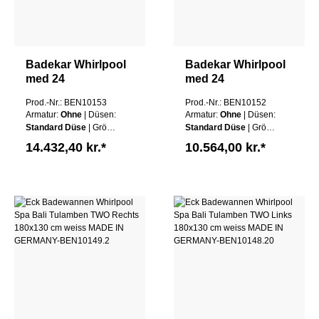
Badekar Whirlpool
Badekar Whirlpool
med 24
med 24
massagedyser Spa
massagedyser Spa
Prod.-Nr.: BEN10153
Prod.-Nr.: BEN10152
Bali Tenganan
Bali Tenganan TWO
Armatur:
Ohne
| Düsen:
Armatur:
Ohne
| Düsen:
THREE i hvid
i hvid MADE IN
Standard Düse
| Größe:
Standard Düse
| Größe:
MADE IN
GERMANY
180x130cm
| Schürze:
140x75cm
| Schürze:
14.432,40 kr.*
10.564,00 kr.*
GERMANY
Ohne Schürze
|
Ohne Schürze
|
Wannen Farbe:
Weiß
Wannen Farbe:
Weiß