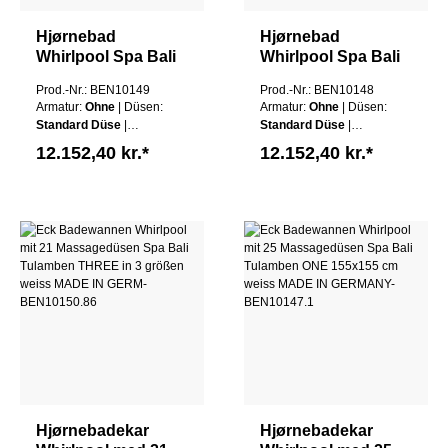
Hjørnebad
Hjørnebad
Whirlpool Spa Bali
Whirlpool Spa Bali
Tulamben TWO
Tulamben TWO Left
Prod.-Nr.: BEN10149
Prod.-Nr.: BEN10148
Højre 180x130 cm
180x130 cm hvid
Armatur:
Ohne
| Düsen:
Armatur:
Ohne
| Düsen:
hvid MADE IN
MADE IN
Standard Düse
|
Standard Düse
|
GERMANY
GERMANY
Schürze:
Ohne Schürze
Schürze:
Ohne Schürze
12.152,40 kr.*
12.152,40 kr.*
| Wannen Farbe:
Weiß
| Wannen Farbe:
Weiß
Hjørnebadekar
Hjørnebadekar