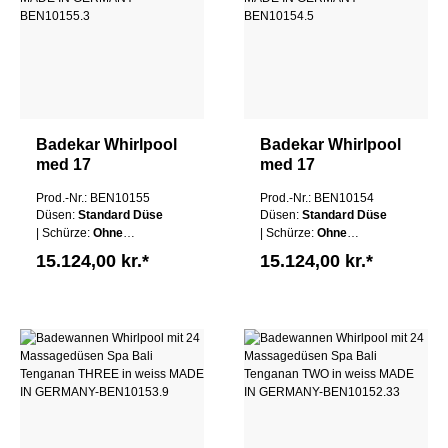
Badekar Whirlpool
Badekar Whirlpool
med 17
med 17
massagedyser Spa
massagedyser Spa
Prod.-Nr.: BEN10155
Prod.-Nr.: BEN10154
Bali Semarapura
Bali Semarapura
Düsen:
Standard Düse
Düsen:
Standard Düse
Højre i hvid MADE
Venstre i hvid
| Schürze:
Ohne
| Schürze:
Ohne
IN GERMANY
MADE IN
Schürze
| Wannen
Schürze
| Wannen
15.124,00 kr.*
15.124,00 kr.*
GERMANY
Farbe:
Weiß
Farbe:
Weiß