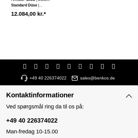
GERMANY
Standard Düse
|
Schürze:
Ohne Schürze
12.084,00 kr.*
| Wannen Farbe:
Weiß
+49 40 226374022
sales@benkos.de
Kontaktinformationer
Ved spørgsmål ring da til os på:
+49 40 226374022
Man-fredag 10-15.00