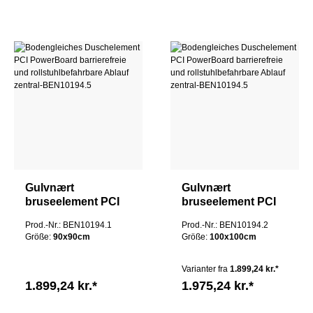
Gulvnært
Gulvnært
bruseelement PCI
bruseelement PCI
PowerBoard
PowerBoard
Prod.-Nr.: BEN10194.1
Prod.-Nr.: BEN10194.2
barrierefri og
barrierefri og
Größe:
90x90cm
Größe:
100x100cm
kørestolsvenlig
kørestolsvenlig
afløbscentral
afløbscentral
Varianter fra
1.899,24 kr.*
1.899,24 kr.*
1.975,24 kr.*