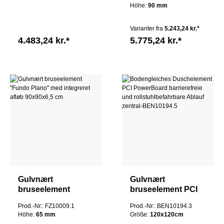
integreret afløb
integreret afløb
Höhe:
90 mm
120x90cm
160x100x9cm
Tilslutning langside
Varianter fra
5.243,24 kr.*
4.483,24 kr.*
5.775,24 kr.*
Gulvnært
Gulvnært
bruseelement
bruseelement PCI
"Fundo Plano" med
PowerBoard
Prod.-Nr.: FZ10009.1
Prod.-Nr.: BEN10194.3
integreret afløb
barrierefri og
Höhe:
65 mm
Größe:
120x120cm
90x90x6,5 cm
kørestolsvenlig