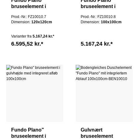
Fundo Plano"
Fundo Plano"
bruseelement i
bruseelement i
gulvhøjde med
gulvhøjde med
Prod.-Nr.: FZ10010.7
Prod.-Nr.: FZ10010.8
integreret afløb
integreret afløb
Dimension:
120x120cm
Dimension:
100x100cm
100x100cm
100x100cm
Varianter fra
5.167,24 kr.*
6.595,52 kr.*
5.167,24 kr.*
Fundo Plano"
Gulvnært
bruseelement i
bruseelement