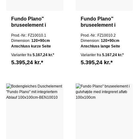
Fundo Plano"
Fundo Plano"
bruseelement i
bruseelement i
gulvhøjde med
gulvhøjde med
Prod.-Nr.: FZ10010.1
Prod.-Nr.: FZ10010.2
integreret afløb
integreret afløb
Dimension:
120×90cm
Dimension:
120×90cm
100x100cm
100x100cm
Anschluss kurze Seite
Anschluss lange Seite
Varianter fra
5.167,24 kr.*
Varianter fra
5.167,24 kr.*
5.395,24 kr.*
5.395,24 kr.*