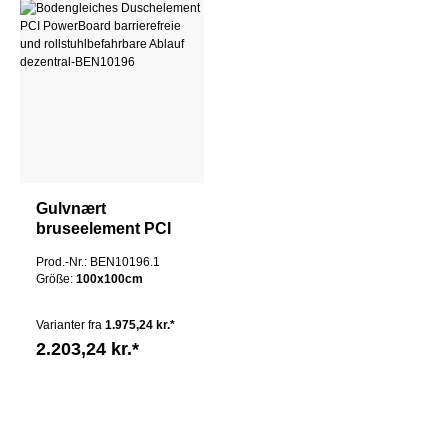
Gulvnært
bruseelement PCI
PowerBoard
Prod.-Nr.: BEN10196.1
barrierefrit og
Größe:
100x100cm
kørestolsvenligt
afløb
Varianter fra
1.975,24 kr.*
decentraliseret
2.203,24 kr.*