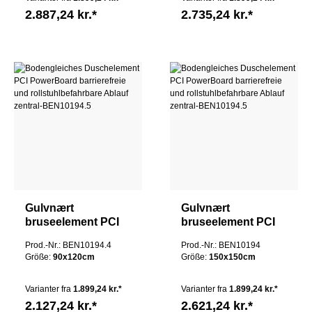
2.887,24 kr.*
2.735,24 kr.*
Gulvnært
Gulvnært
bruseelement PCI
bruseelement PCI
PowerBoard
PowerBoard
Prod.-Nr.: BEN10194.4
Prod.-Nr.: BEN10194
barrierefri og
barrierefri og
Größe:
90x120cm
Größe:
150x150cm
kørestolsvenlig
kørestolsvenlig
afløbscentral
afløbscentral
Varianter fra
1.899,24 kr.*
Varianter fra
1.899,24 kr.*
2.127,24 kr.*
2.621,24 kr.*