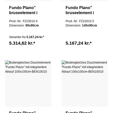
Fundo Plano"
Fundo Plano"
bruseelement i
bruseelement i
gulvhøjde med
gulvhøjde med
Prod.-Nr.: FZ10010.4
Prod.-Nr.: FZ10010.5
integreret afløb
integreret afløb
Dimension:
90x90cm
Dimension:
140x90cm
100x100cm
100x100cm
Varianter fra
5.167,24 kr.*
5.314,62 kr.*
5.167,24 kr.*