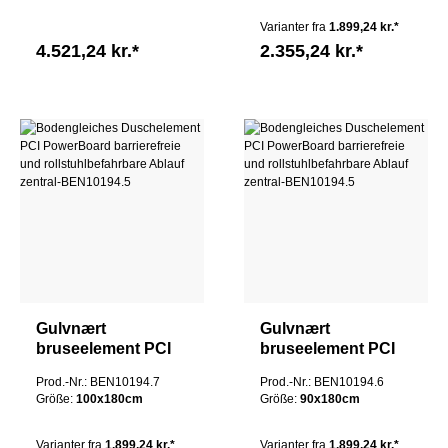
afløbscentral
Varianter fra
1.899,24 kr.*
4.521,24 kr.*
2.355,24 kr.*
Gulvnært
Gulvnært
bruseelement PCI
bruseelement PCI
PowerBoard
PowerBoard
Prod.-Nr.: BEN10194.7
Prod.-Nr.: BEN10194.6
barrierefri og
barrierefri og
Größe:
100x180cm
Größe:
90x180cm
kørestolsvenlig
kørestolsvenlig
afløbscentral
afløbscentral
Varianter fra
1.899,24 kr.*
Varianter fra
1.899,24 kr.*