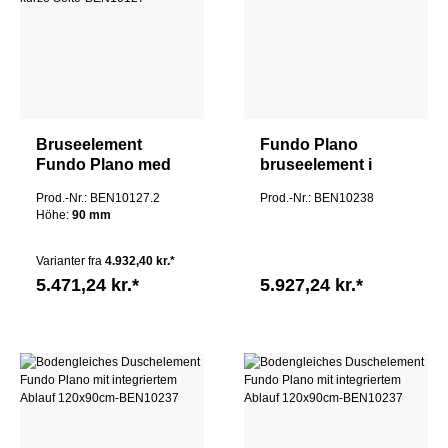
Bruseelement
Fundo Plano
Fundo Plano med
bruseelement i
integreret afløb
gulvhøjde med
Prod.-Nr.: BEN10127.2
Prod.-Nr.: BEN10238
120x90x9cm
integreret afløb
Höhe:
90 mm
Tilslutning kort side
180x90
Varianter fra
4.932,40 kr.*
5.471,24 kr.*
5.927,24 kr.*