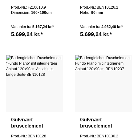
gulvhøjde med
"Fundo Plano" med
Prod.-Nr.: FZ10010.9
Prod.-Nr.: BEN10126.2
integreret afløb
integreret afløb
Dimension:
160×100cm
Höhe:
90 mm
100x100cm
120x120x9cm
Varianter fra
5.167,24 kr.*
Varianter fra
4.932,40 kr.*
5.699,24 kr.*
5.699,24 kr.*
Gulvnært
Gulvnært
bruseelement
bruseelement
"Fundo Plano" med
"Fundo Plano" med
Prod.-Nr.: BEN10128
Prod.-Nr.: BEN10130.2