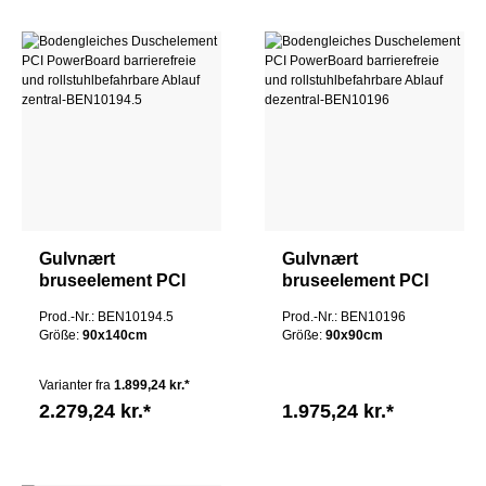
Gulvnært
Gulvnært
bruseelement PCI
bruseelement PCI
PowerBoard
PowerBoard
Prod.-Nr.: BEN10194.5
Prod.-Nr.: BEN10196
barrierefri og
barrierefrit og
Größe:
90x140cm
Größe:
90x90cm
kørestolsvenlig
kørestolsvenligt
afløbscentral
afløb
Varianter fra
1.899,24 kr.*
decentraliseret
2.279,24 kr.*
1.975,24 kr.*