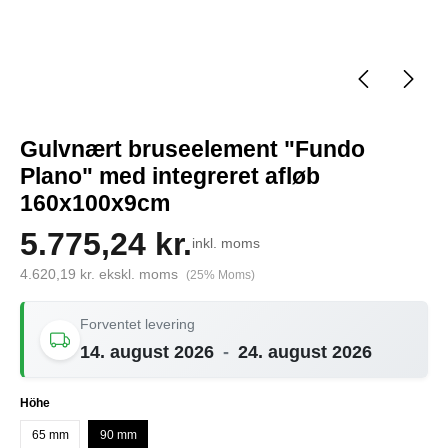
Gulvnært bruseelement "Fundo
Plano" med integreret afløb
160x100x9cm
5.775,24 kr.
inkl. moms
4.620,19 kr. ekskl. moms
(25% Moms)
Forventet levering
14. august 2026
-
24. august 2026
Vælg
Höhe
65 mm
90 mm