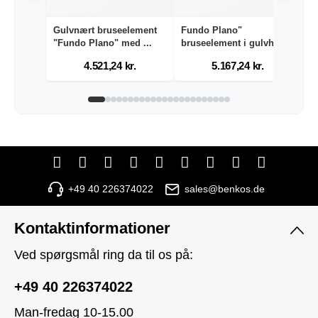
Gulvnært bruseelement
Fundo Plano"
G
"Fundo Plano" med ...
bruseelement i gulvhøjde
"
me...
4.521,24 kr.
5.167,24 kr.
+49 40 226374022
sales@benkos.de
Kontaktinformationer
Ved spørgsmål ring da til os på:
+49 40 226374022
Man-fredag 10-15.00