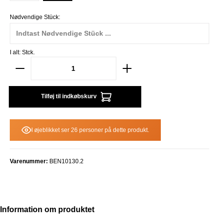
Nødvendige Stück:
I alt:
Stck.
Tilføj til indkøbskurv
I øjeblikket ser 26 personer på dette produkt.
Varenummer:
BEN10130.2
Information om produktet