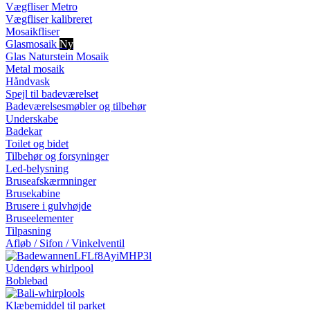
Vægfliser Metro
Vægfliser kalibreret
Mosaikfliser
Glasmosaik
Ny
Glas Naturstein Mosaik
Metal mosaik
Håndvask
Spejl til badeværelset
Badeværelsesmøbler og tilbehør
Underskabe
Badekar
Toilet og bidet
Tilbehør og forsyninger
Led-belysning
Bruseafskærmninger
Brusekabine
Brusere i gulvhøjde
Bruseelementer
Tilpasning
Afløb / Sifon / Vinkelventil
Udendørs whirlpool
Boblebad
Klæbemiddel til parket