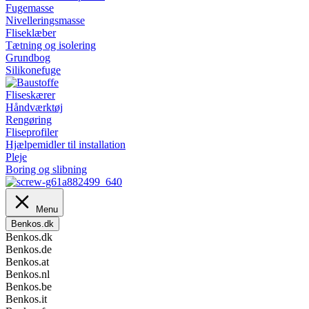
Fugemasse
Nivelleringsmasse
Fliseklæber
Tætning og isolering
Grundbog
Silikonefuge
Fliseskærer
Håndværktøj
Rengøring
Fliseprofiler
Hjælpemidler til installation
Pleje
Boring og slibning
Menu
Benkos.dk
Benkos.dk
Benkos.de
Benkos.at
Benkos.nl
Benkos.be
Benkos.it