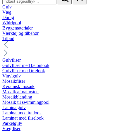
Gulv
Væg
Dårlig
Whirlpool
Byggematerialer
Værktøj og tilbehør
Tilbud
Gulvfliser
Gulvfliser med betonlook
Gulvfliser med trælook
Vinylgulv
Mosaikfliser
Keramisk mosaik
Mosaik af natursten
Mosaikblanding
Mosaik til swimmingpool
Laminatgulv
Laminat med trælook
Laminat med fliselook
Parketgulv
Vægfliser