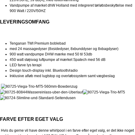
220V/50HZ, 59 db(A), med luftforvarmning
Vandpumpe af mærket dhW Holland med integreret tørløbsbeskyttelse med
900 Watt / 220V/50HZ
LEVERINGSOMFANG
Tenganan TWI
Premium boblebad
med 24 massagedyser (8xsidedyser, 8xbunddyser og 8xbagdyser)
900 watt vandpumpe DHW mærke med 50 til 53db
450 watt støjsvag luftpumpe af mærket Spatech med 56 dB
LED farve lys terapi
Design touch-display inkl. Bluetooth/radio
Inklusive afløb med lugtstop og overløbssystem samt vægbeslag
FARVE EFTER EGET VALG
Hvis du gerne vil have denne whirlpool i en farve efter eget valg, er det ikke noget