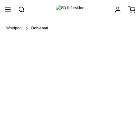
vedindhold
Whirlpool
Boblebad