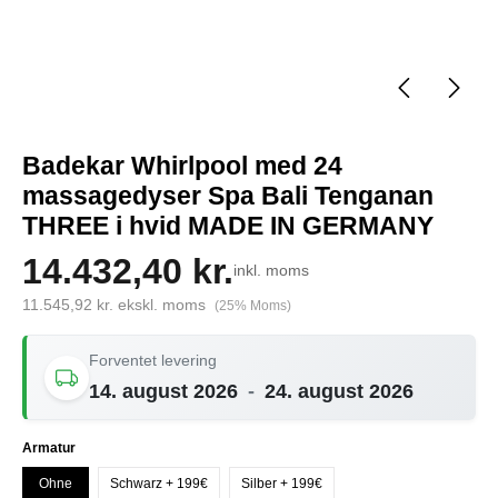
Badekar Whirlpool med 24
massagedyser Spa Bali Tenganan
THREE i hvid MADE IN GERMANY
14.432,40 kr.
inkl. moms
11.545,92 kr. ekskl. moms
(25% Moms)
Forventet levering
14. august 2026
-
24. august 2026
Vælg
Armatur
Ohne
Schwarz + 199€
Silber + 199€