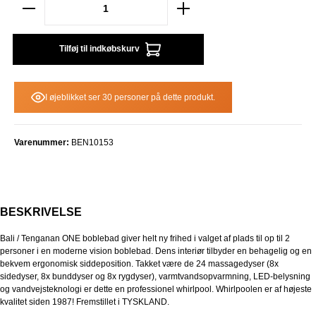
Tilføj til indkøbskurv
I øjeblikket ser 30 personer på dette produkt.
Varenummer:
BEN10153
BESKRIVELSE
Bali / Tenganan ONE
boblebad
giver helt ny frihed i valget af plads til op til 2
personer i en moderne vision boblebad. Dens interiør tilbyder en behagelig og en
bekvem ergonomisk siddeposition. Takket være de 24 massagedyser (8x
sidedyser, 8x bunddyser og 8x rygdyser), varmtvandsopvarmning, LED-belysning
og vandvejsteknologi er dette en professionel whirlpool. Whirlpoolen er af højeste
kvalitet
siden 1987!
Fremstillet i TYSKLAND.