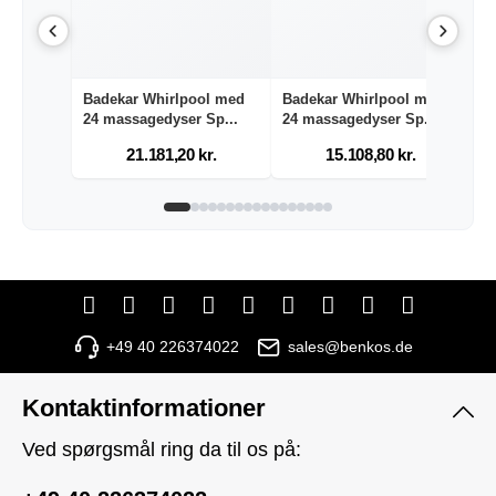
Badekar Whirlpool med
Badekar Whirlpool med
H
24 massagedyser Sp...
24 massagedyser Sp...
m
21.181,20 kr.
15.108,80 kr.
+49 40 226374022
sales@benkos.de
Kontaktinformationer
Ved spørgsmål ring da til os på: