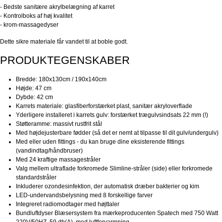
- Bedste sanitære akrylbelægning af karret
- Kontrolboks af høj kvalitet
- krom-massagedyser
Dette sikre materiale får vandet til at boble godt.
PRODUKTEGENSKABER
Bredde: 180x130cm / 190x140cm
Højde: 47 cm
Dybde: 42 cm
Karrets materiale: glasfiberforstærket plast, sanitær akryloverflade
Yderligere installeret i karrets gulv: forstærket trægulvsindsats 22 mm (!)
Støtteramme: massivt rustfrit stål
Med højdejusterbare fødder (så det er nemt at tilpasse til dit gulv/undergulv)
Med eller uden fittings - du kan bruge dine eksisterende fittings
(vandindtag/håndbruser)
Med 24 kraftige massagestråler
Valg mellem ultraflade forkromede Slimline-stråler (side) eller forkromede
standardstråler
Inkluderer ozondesinfektion, der automatisk dræber bakterier og kim
LED-undervandsbelysning med 8 forskellige farver
Integreret radiomodtager med højttaler
Bundluftdyser Blæsersystem fra mærkeproducenten Spatech med 750 Watt