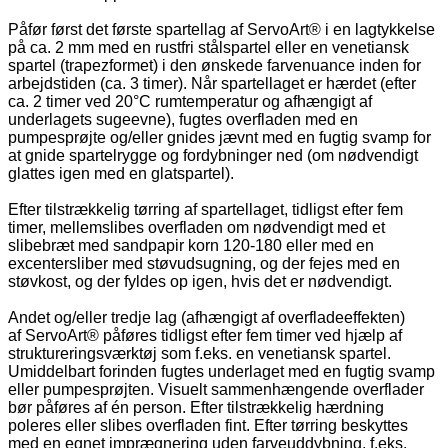
Påfør først det første spartellag af
ServoArt®
i en lagtykkelse
på ca. 2 mm med en rustfri stålspartel eller en venetiansk
spartel (trapezformet) i den ønskede farvenuance inden for
arbejdstiden (ca. 3 timer). Når spartellaget er hærdet (efter
ca. 2 timer ved 20°C rumtemperatur og afhængigt af
underlagets sugeevne), fugtes overfladen med en
pumpesprøjte og/eller gnides jævnt med en fugtig svamp for
at gnide spartelrygge og fordybninger ned (om nødvendigt
glattes igen med en glatspartel).
Efter tilstrækkelig tørring af spartellaget, tidligst efter fem
timer, mellemslibes overfladen om nødvendigt med et
slibebræt med sandpapir korn 120-180 eller med en
excentersliber med støvudsugning, og der fejes med en
støvkost, og der fyldes op igen, hvis det er nødvendigt.
Andet og/eller tredje lag (afhængigt af overfladeeffekten)
af
ServoArt®
påføres tidligst efter fem timer ved hjælp af
struktureringsværktøj som f.eks. en venetiansk spartel.
Umiddelbart forinden fugtes underlaget med en fugtig svamp
eller pumpesprøjten. Visuelt sammenhængende overflader
bør påføres af én person. Efter tilstrækkelig hærdning
poleres eller slibes overfladen fint. Efter tørring beskyttes
med en egnet imprægnering uden farveuddybning, f.eks.