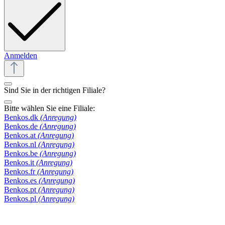
Anmelden
Sind Sie in der richtigen Filiale?
Bitte wählen Sie eine Filiale:
Benkos.dk
(Anregung)
Benkos.de
(Anregung)
Benkos.at
(Anregung)
Benkos.nl
(Anregung)
Benkos.be
(Anregung)
Benkos.it
(Anregung)
Benkos.fr
(Anregung)
Benkos.es
(Anregung)
Benkos.pt
(Anregung)
Benkos.pl
(Anregung)