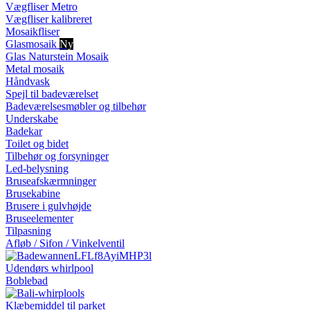
Vægfliser Metro
Vægfliser kalibreret
Mosaikfliser
Glasmosaik
Ny
Glas Naturstein Mosaik
Metal mosaik
Håndvask
Spejl til badeværelset
Badeværelsesmøbler og tilbehør
Underskabe
Badekar
Toilet og bidet
Tilbehør og forsyninger
Led-belysning
Bruseafskærmninger
Brusekabine
Brusere i gulvhøjde
Bruseelementer
Tilpasning
Afløb / Sifon / Vinkelventil
Udendørs whirlpool
Boblebad
Klæbemiddel til parket