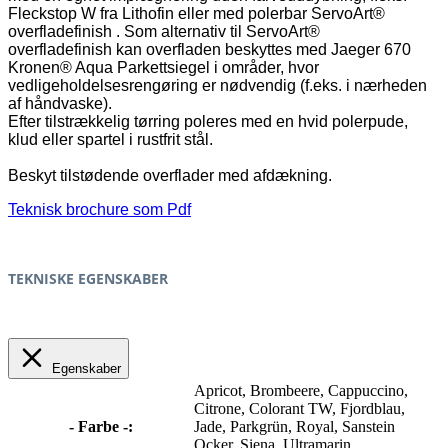
Fleckstop W fra Lithofin eller med polerbar
ServoArt®
overfladefinish
. Som alternativ til
ServoArt®
overfladefinish
kan overfladen beskyttes med Jaeger 670
Kronen®
Aqua Parkettsiegel i områder, hvor
vedligeholdelsesrengøring er nødvendig (f.eks. i nærheden
af håndvaske).
Efter tilstrækkelig tørring poleres med en hvid polerpude,
klud eller spartel i rustfrit stål.
Beskyt tilstødende overflader med afdækning.
Teknisk brochure som Pdf
TEKNISKE EGENSKABER
Egenskaber
Apricot
, Brombeere
, Cappuccino
,
Citrone
, Colorant TW
, Fjordblau
,
- Farbe -:
Jade
, Parkgrün
, Royal
, Sanstein
Ocker
, Siena
, Ultramarin
,