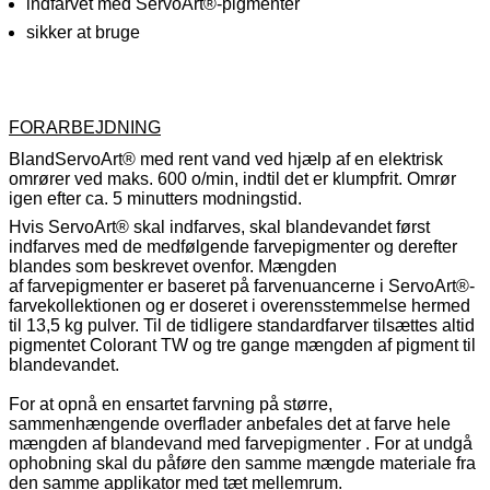
indfarvet med
ServoArt®-pigmenter
sikker at bruge
FORARBEJDNING
Bland
ServoArt®
med rent vand ved hjælp af en elektrisk
omrører ved maks. 600 o/min, indtil det er klumpfrit. Omrør
igen efter ca. 5 minutters modningstid.
Hvis
ServoArt®
skal indfarves, skal blandevandet først
indfarves med de medfølgende farvepigmenter og derefter
blandes som beskrevet ovenfor. Mængden
af
farvepigmenter
er baseret på farvenuancerne i
ServoArt®-
farvekollektionen
og er doseret i overensstemmelse hermed
til 13,5 kg pulver.
Til de tidligere standardfarver tilsættes altid
pigmentet Colorant TW og tre gange mængden af pigment til
blandevandet
.
For at opnå en ensartet farvning på større,
sammenhængende overflader anbefales det at farve hele
mængden af blandevand med
farvepigmenter
. For at undgå
ophobning skal du påføre den samme mængde materiale fra
den samme applikator med tæt mellemrum.