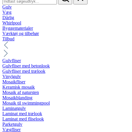
Gulv
Væg
Dårlig
Whirlpool
Byggematerialer
Værktøj og tilbehør
Tilbud
Gulvfliser
Gulvfliser med betonlook
Gulvfliser med trælook
Vinylgulv
Mosaikfliser
Keramisk mosaik
Mosaik af natursten
Mosaikblanding
Mosaik til swimmingpool
Laminatgulv
Laminat med trælook
Laminat med fliselook
Parketgulv
Vægfliser