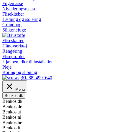
Fugemasse
Nivelleringsmasse
Fliseklæber
Tætning og isolering
Grundbog
Silikonefuge
Fliseskærer
Håndværktøj
Rengøring
Fliseprofiler
Hjælpemidler til installation
Pleje
Boring og slibning
Menu
Benkos.dk
Benkos.dk
Benkos.de
Benkos.at
Benkos.nl
Benkos.be
Benkos.it