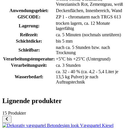
Venezianisch Rot
, Zementgrau
, weiß
Anwendungsgebiet:
Deckenflächen
, Innenbereich
, Wand
GISCODE:
ZP 1 - chromatarm nach TRGS 613
trocken lagern, ca. 12 Monate
Lagerung:
lagerfähig
Reifezeit:
ca. 5 Minuten (nochmals umrühren)
Schichtdicke:
bis 5 mm
nach ca. 5 Stunden bzw. nach
Schleifbar:
Trocknung
Verarbeitungstemperatur:
+5°C bis +25°C (Untergrund)
Verarbeitungszeit:
ca. 3 Stunden
ca. 32 - 40 % (ca. 4,2 - 5,4 Liter je
Wasserbedarf:
13,5 kg Pulver) je nach
Auftragstechnik
Lignende produkter
15 Produkter