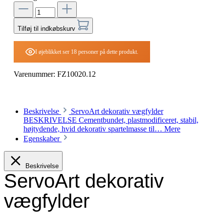
Tilføj til indkøbskurv
I øjeblikket ser 18 personer på dette produkt.
Varenummer:
FZ10020.12
Beskrivelse
ServoArt dekorativ vægfylder
BESKRIVELSE Cementbundet, plastmodificeret, stabil,
højtydende, hvid dekorativ spartelmasse til…
Mere
Egenskaber
Beskrivelse
ServoArt dekorativ
vægfylder