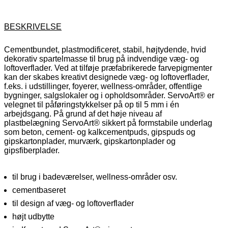
BESKRIVELSE
Cementbundet, plastmodificeret, stabil, højtydende, hvid
dekorativ spartelmasse til brug på indvendige væg- og
loftoverflader. Ved at tilføje præfabrikerede farvepigmenter
kan der skabes kreativt designede væg- og loftoverflader,
f.eks. i udstillinger, foyerer, wellness-områder, offentlige
bygninger, salgslokaler og i opholdsområder.
ServoArt®
er
velegnet til påføringstykkelser på op til 5 mm i én
arbejdsgang. På grund af det høje niveau af
plastbelægning
ServoArt®
sikkert på formstabile underlag
som beton, cement- og kalkcementpuds, gipspuds og
gipskartonplader, murværk, gipskartonplader og
gipsfiberplader.
til brug i badeværelser, wellness-områder osv.
cementbaseret
til design af væg- og loftoverflader
højt udbytte