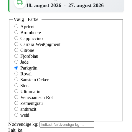
18. august 2026
-
27. august 2026
Vælg
- Farbe -
Apricot
Brombeere
Cappuccino
Carrara-Weißpigment
Citrone
Fjordblau
Jade
Parkgrün
Royal
Sanstein Ocker
Siena
Ultramarin
Venezianisch Rot
Zementgrau
anthrazit
weiß
Nødvendige kg:
I alt:
kg