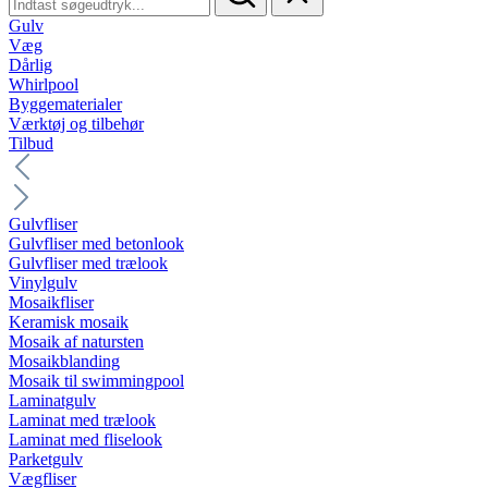
Gulv
Væg
Dårlig
Whirlpool
Byggematerialer
Værktøj og tilbehør
Tilbud
Gulvfliser
Gulvfliser med betonlook
Gulvfliser med trælook
Vinylgulv
Mosaikfliser
Keramisk mosaik
Mosaik af natursten
Mosaikblanding
Mosaik til swimmingpool
Laminatgulv
Laminat med trælook
Laminat med fliselook
Parketgulv
Vægfliser