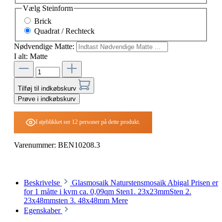
Vælg
Steinform
Brick
Quadrat / Rechteck
Nødvendige Matte:
I alt:
Matte
Tilføj til indkøbskurv
Prøve i indkøbskurv
I øjeblikket ser 12 personer på dette produkt.
Varenummer:
BEN10208.3
Beskrivelse
Glasmosaik Naturstensmosaik Abigal Prisen er
for 1 måtte i kvm ca. 0,09qm Sten1. 23x23mmSten 2.
23x48mmsten 3. 48x48mm
Mere
Egenskaber