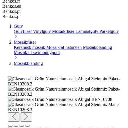
Benkos.fr
Benkos.es
Benkos.pt
Benkos.pl
Gulv
Gulvfliser
Vinylgulv
Mosaikfliser
Laminatgulv
Parketgulv
Mosaikfliser
Keramisk mosaik
Mosaik af natursten
Mosaikblanding
Mosaik til swimmingpool
Mosaikblanding