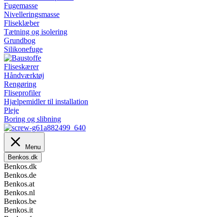
Fugemasse
Nivelleringsmasse
Fliseklæber
Tætning og isolering
Grundbog
Silikonefuge
Fliseskærer
Håndværktøj
Rengøring
Fliseprofiler
Hjælpemidler til installation
Pleje
Boring og slibning
Menu
Benkos.dk
Benkos.dk
Benkos.de
Benkos.at
Benkos.nl
Benkos.be
Benkos.it