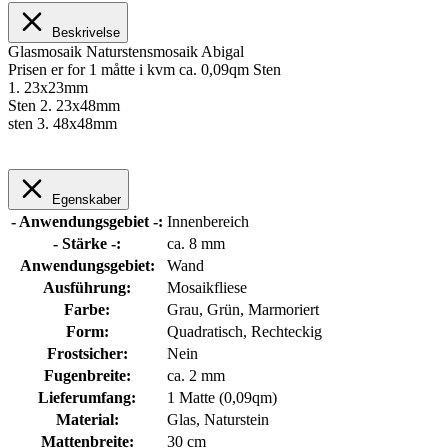
Beskrivelse
Glasmosaik Naturstensmosaik Abigal
Prisen er for 1 måtte i kvm ca. 0,09qm Sten
1. 23x23mm
Sten 2. 23x48mm
sten 3. 48x48mm
Egenskaber
- Anwendungsgebiet -:
Innenbereich
- Stärke -:
ca. 8 mm
Anwendungsgebiet:
Wand
Ausführung:
Mosaikfliese
Farbe:
Grau
, Grün
, Marmoriert
Form:
Quadratisch
, Rechteckig
Frostsicher:
Nein
Fugenbreite:
ca. 2 mm
Lieferumfang:
1 Matte (0,09qm)
Material:
Glas
, Naturstein
Mattenbreite:
30 cm