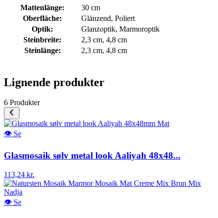
Mattenlänge:
30 cm
Oberfläche:
Glänzend
, Poliert
Optik:
Glanzoptik
, Marmoroptik
Steinbreite:
2,3 cm
, 4,8 cm
Steinlänge:
2,3 cm
, 4,8 cm
Lignende produkter
6 Produkter
👁
Se
Glasmosaik sølv metal look Aaliyah 48x48...
113,24 kr.
👁
Se