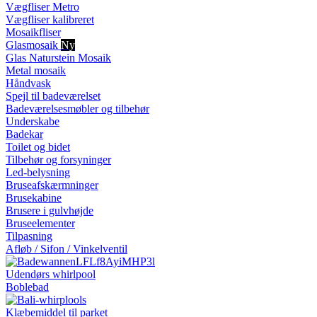
Vægfliser Metro
Vægfliser kalibreret
Mosaikfliser
Glasmosaik
Ny
Glas Naturstein Mosaik
Metal mosaik
Håndvask
Spejl til badeværelset
Badeværelsesmøbler og tilbehør
Underskabe
Badekar
Toilet og bidet
Tilbehør og forsyninger
Led-belysning
Bruseafskærmninger
Brusekabine
Brusere i gulvhøjde
Bruseelementer
Tilpasning
Afløb / Sifon / Vinkelventil
Udendørs whirlpool
Boblebad
Klæbemiddel til parket