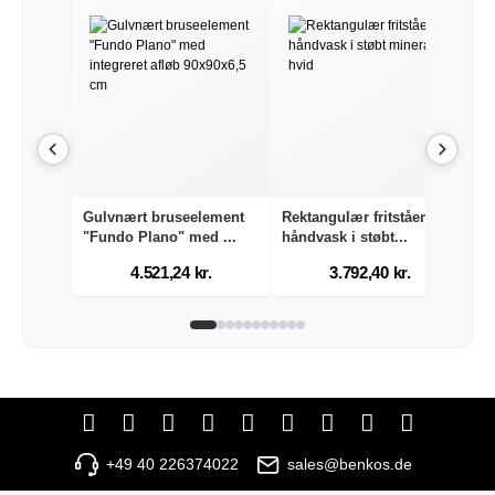
Gulvnært bruseelement
Rektangulær fritstående
H
"Fundo Plano" med ...
håndvask i støbt...
b
4.521,24 kr.
3.792,40 kr.
+49 40 226374022
sales@benkos.de