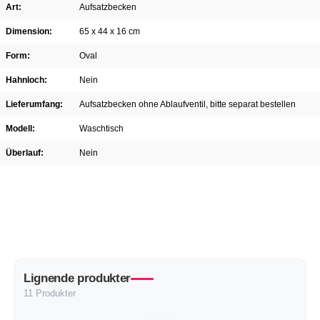
Art:
Aufsatzbecken
Dimension:
65 x 44 x 16 cm
Form:
Oval
Hahnloch:
Nein
Lieferumfang:
Aufsatzbecken ohne Ablaufventil, bitte separat bestellen
Modell:
Waschtisch
Überlauf:
Nein
Lignende produkter
11 Produkter