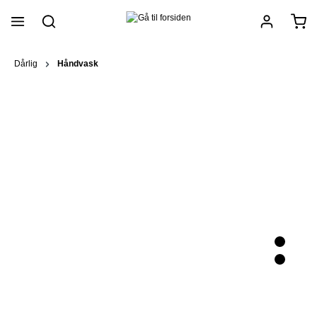
vedindhold
Dårlig
Håndvask