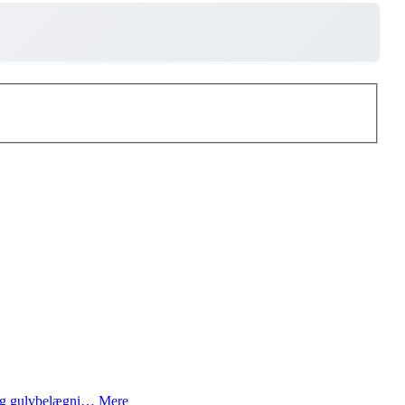
 og gulvbelægni…
Mere