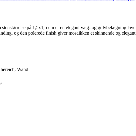
nstørrelse på 1,5x1,5 cm er en elegant væg- og gulvbelægning lavet af
anding, og den polerede finish giver mosaikken et skinnende og elegant
nbereich
, Wand
s