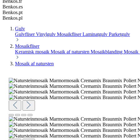
Benkos.fr
Benkos.es
Benkos.pt
Benkos.pl
Gulv
Gulvfliser
Vinylgulv
Mosaikfliser
Laminatgulv
Parketgulv
Mosaikfliser
Keramisk mosaik
Mosaik af natursten
Mosaikblanding
Mosaik 
Mosaik af natursten