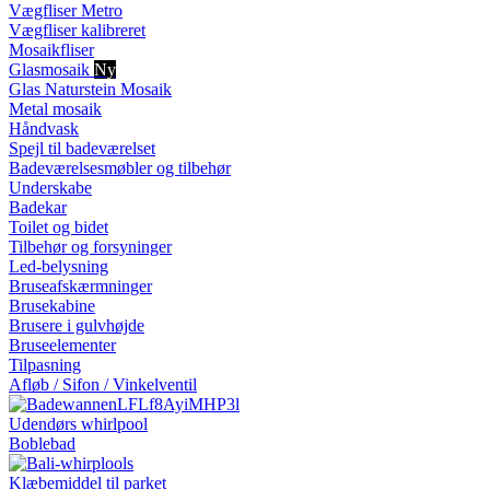
Vægfliser Metro
Vægfliser kalibreret
Mosaikfliser
Glasmosaik
Ny
Glas Naturstein Mosaik
Metal mosaik
Håndvask
Spejl til badeværelset
Badeværelsesmøbler og tilbehør
Underskabe
Badekar
Toilet og bidet
Tilbehør og forsyninger
Led-belysning
Bruseafskærmninger
Brusekabine
Brusere i gulvhøjde
Bruseelementer
Tilpasning
Afløb / Sifon / Vinkelventil
Udendørs whirlpool
Boblebad
Klæbemiddel til parket