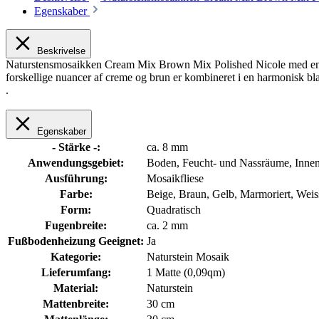
Egenskaber
Beskrivelse
Naturstensmosaikken Cream Mix Brown Mix Polished Nicole med en ste
forskellige nuancer af creme og brun er kombineret i en harmonisk bl
.
Egenskaber
- Stärke -:
ca. 8 mm
Anwendungsgebiet:
Boden
, Feucht- und Nassräume
, Inne
Ausführung:
Mosaikfliese
Farbe:
Beige
, Braun
, Gelb
, Marmoriert
, Weis
Form:
Quadratisch
Fugenbreite:
ca. 2 mm
Fußbodenheizung Geeignet:
Ja
Kategorie:
Naturstein Mosaik
Lieferumfang:
1 Matte (0,09qm)
Material:
Naturstein
Mattenbreite:
30 cm