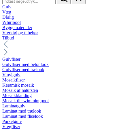
Gulv
Væg
Dårlig
Whirlpool
Byggematerialer
Værktøj og tilbehør
Tilbud
Gulvfliser
Gulvfliser med betonlook
Gulvfliser med trælook
Vinylgulv
Mosaikfliser
Keramisk mosaik
Mosaik af natursten
Mosaikblanding
Mosaik til swimmingpool
Laminatgulv
Laminat med trælook
Laminat med fliselook
Parketgulv
Vægfliser