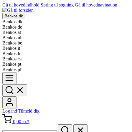
Gå til hovedindhold
Spring til søgning
Gå til hovednavigation
Benkos.dk
Benkos.dk
Benkos.de
Benkos.at
Benkos.nl
Benkos.be
Benkos.it
Benkos.fr
Benkos.es
Benkos.pt
Benkos.pl
Log ind
Tilmeld dig
0,00 kr.*