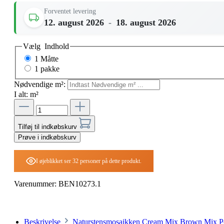
Forventet levering
12. august 2026
-
18. august 2026
Vælg
Indhold
1 Måtte
1 pakke
Nødvendige m²:
I alt:
m²
Tilføj til indkøbskurv
Prøve i indkøbskurv
I øjeblikket ser 32 personer på dette produkt.
Varenummer:
BEN10273.1
Beskrivelse
Naturstensmosaikken Cream Mix Brown Mix Poli