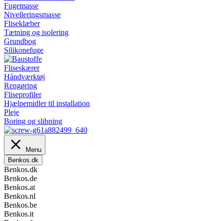
Fugemasse
Nivelleringsmasse
Fliseklæber
Tætning og isolering
Grundbog
Silikonefuge
Fliseskærer
Håndværktøj
Rengøring
Fliseprofiler
Hjælpemidler til installation
Pleje
Boring og slibning
Menu
Benkos.dk
Benkos.dk
Benkos.de
Benkos.at
Benkos.nl
Benkos.be
Benkos.it