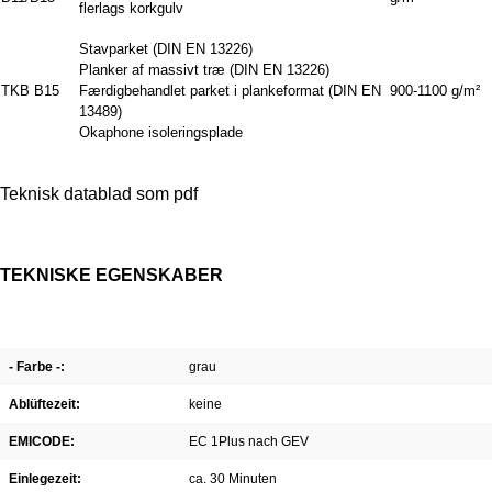
flerlags korkgulv
Stavparket (DIN EN 13226)
Planker af massivt træ (DIN EN 13226)
TKB B15
Færdigbehandlet parket i plankeformat (DIN EN
900-1100 g/m²
13489)
Okaphone isoleringsplade
Teknisk datablad som pdf
TEKNISKE EGENSKABER
- Farbe -:
grau
Ablüftezeit:
keine
EMICODE:
EC 1Plus nach GEV
Einlegezeit:
ca. 30 Minuten