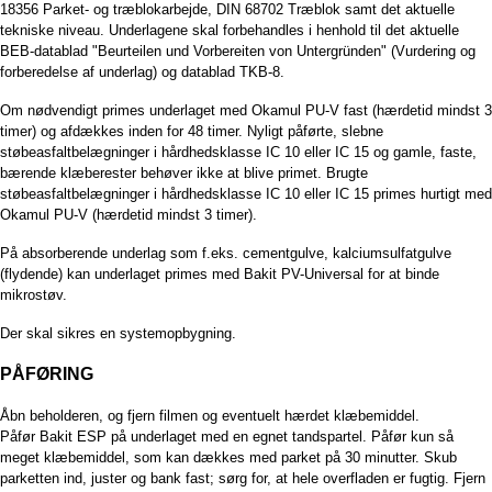
18356 Parket- og træblokarbejde, DIN 68702 Træblok samt det aktuelle
tekniske niveau. Underlagene skal forbehandles i henhold til det aktuelle
BEB-datablad "Beurteilen und Vorbereiten von Untergründen" (Vurdering og
forberedelse af underlag) og datablad TKB-8.
Om nødvendigt primes underlaget med Okamul PU-V fast (hærdetid mindst 3
timer) og afdækkes inden for 48 timer. Nyligt påførte, slebne
støbeasfaltbelægninger i hårdhedsklasse IC 10 eller IC 15 og gamle, faste,
bærende klæberester behøver ikke at blive primet. Brugte
støbeasfaltbelægninger i hårdhedsklasse IC 10 eller IC 15 primes hurtigt med
Okamul PU-V (hærdetid mindst 3 timer).
På absorberende underlag som f.eks. cementgulve, kalciumsulfatgulve
(flydende) kan underlaget primes med Bakit PV-Universal for at binde
mikrostøv.
Der skal sikres en systemopbygning.
PÅFØRING
Åbn beholderen, og fjern filmen og eventuelt hærdet klæbemiddel.
Påfør Bakit ESP på underlaget med en egnet tandspartel. Påfør kun så
meget klæbemiddel, som kan dækkes med parket på 30 minutter. Skub
parketten ind, juster og bank fast; sørg for, at hele overfladen er fugtig. Fjern