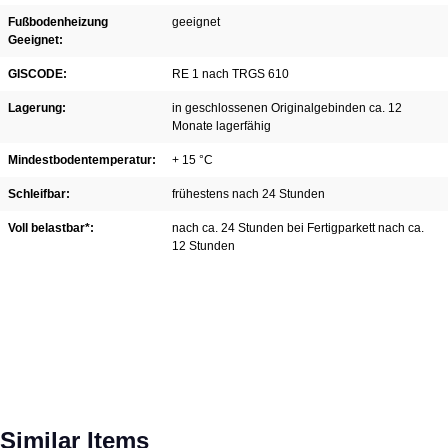
Fußbodenheizung
geeignet
Geeignet:
GISCODE:
RE 1 nach TRGS 610
Lagerung:
in geschlossenen Originalgebinden ca. 12
Monate lagerfähig
Mindestbodentemperatur:
+ 15 °C
Schleifbar:
frühestens nach 24 Stunden
Voll belastbar*:
nach ca. 24 Stunden bei Fertigparkett nach ca.
12 Stunden
Spring produktgalleriet over
Similar Items