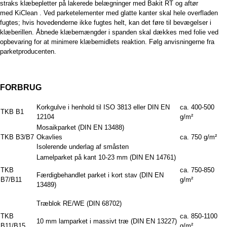
straks klæbepletter på lakerede belægninger med Bakit RT og aftør
med KiClean . Ved parketelementer med glatte kanter skal hele overfladen
fugtes; hvis hovedenderne ikke fugtes helt, kan det føre til bevægelser i
klæberillen. Åbnede klæbemængder i spanden skal dækkes med folie ved
opbevaring for at minimere klæbemidlets reaktion. Følg anvisningerne fra
parketproducenten.
FORBRUG
Korkgulve i henhold til ISO 3813 eller DIN EN
ca. 400-500
TKB B1
12104
g/m²
Mosaikparket (DIN EN 13488)
TKB B3/B7
Okavlies
ca. 750 g/m²
Isolerende underlag af småsten
Lamelparket på kant 10-23 mm (DIN EN 14761)
TKB
ca. 750-850
Færdigbehandlet parket i kort stav (DIN EN
B7/B11
g/m²
13489)
Træblok RE/WE (DIN 68702)
TKB
ca. 850-1100
10 mm lamparket i massivt træ (DIN EN 13227)
B11/B15
g/m²