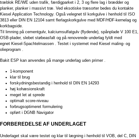
træblok RE/WE uden trafik, færdigparket i 2, 3 og flere lag i brædder og
planker, planker i massivt træ. Ved eksotiske træsorter bedes du kontakte
Kiesel Application Technology. Også velegnet til korkgulve i henhold til ISO
3813 eller DIN EN 12104 samt flerlagskorkgulve med MDF/HDF-kernelag og
korkbagside.
Til limning på cementgulv, kalciumsulfatgulv (flydende), spånplade V 100 E1,
OSB-plader, slebet støbeasfalt og på renoverede underlag fyldt med
egnet Kiesel-Spachtelmassen . Testet i systemet med Kiesel maling- og
olieprogram .
Bakit ESP kan anvendes på mange underlag uden primer .
1-komponent
klar til brug
forskydningsbestandig i henhold til DIN EN 14293
høj kohæsionskraft
meget let at sprede
optimalt score-niveau
forbrugsoptimeret formulering
opført i DGNB Navigator
FORBEREDELSE AF UNDERLAGET
Underlaget skal være testet og klar til lægning i henhold til VOB, del C, DIN