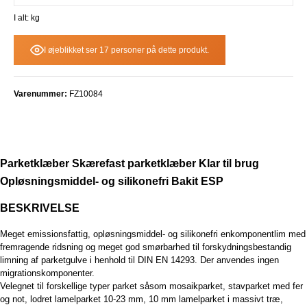
I alt:
kg
I øjeblikket ser 17 personer på dette produkt.
Varenummer:
FZ10084
Parketklæber Skærefast parketklæber Klar til brug
Opløsningsmiddel- og silikonefri Bakit ESP
BESKRIVELSE
Meget emissionsfattig, opløsningsmiddel- og silikonefri enkomponentlim med
fremragende ridsning og meget god smørbarhed til forskydningsbestandig
limning af parketgulve i henhold til DIN EN 14293. Der anvendes ingen
migrationskomponenter.
Velegnet til forskellige typer parket såsom mosaikparket, stavparket med fer
og not, lodret lamelparket 10-23 mm, 10 mm lamelparket i massivt træ,