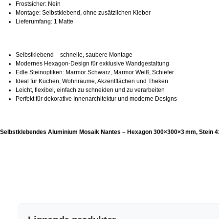
Frostsicher: Nein
Montage: Selbstklebend, ohne zusätzlichen Kleber
Lieferumfang: 1 Matte
Selbstklebend – schnelle, saubere Montage
Modernes Hexagon‑Design für exklusive Wandgestaltung
Edle Steinoptiken: Marmor Schwarz, Marmor Weiß, Schiefer
Ideal für Küchen, Wohnräume, Akzentflächen und Theken
Leicht, flexibel, einfach zu schneiden und zu verarbeiten
Perfekt für dekorative Innenarchitektur und moderne Designs
Selbstklebendes Aluminium Mosaik Nantes – Hexagon 300×300×3 mm, Stein 41