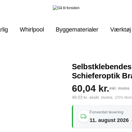
rlig
Whirlpool
Byggematerialer
Værktøj 
Selbstklebendes
Schieferoptik B
60,04 kr.
inkl. moms
48,03 kr. ekskl. moms
(25% Mom
Forventet levering
11. august 2026