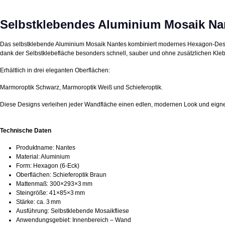
Selbstklebendes Aluminium Mosaik N
Das selbstklebende Aluminium Mosaik Nantes kombiniert modernes Hexagon‑Design 
dank der Selbstklebefläche besonders schnell, sauber und ohne zusätzlichen Kleb
Erhältlich in drei eleganten Oberflächen:
Marmoroptik Schwarz, Marmoroptik Weiß und Schieferoptik.
Diese Designs verleihen jeder Wandfläche einen edlen, modernen Look und eigne
Technische Daten
Produktname: Nantes
Material: Aluminium
Form: Hexagon (6‑Eck)
Oberflächen: Schieferoptik Braun
Mattenmaß: 300×293×3 mm
Steingröße: 41×85×3 mm
Stärke: ca. 3 mm
Ausführung: Selbstklebende Mosaikfliese
Anwendungsgebiet: Innenbereich – Wand