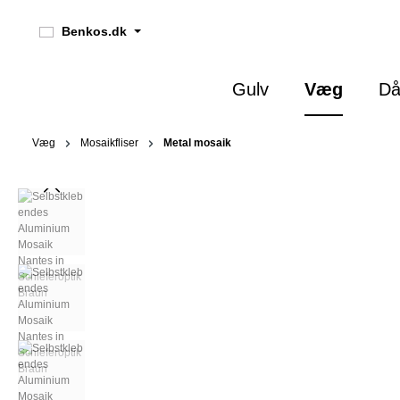
 søgning
Gå til hovednavigation
Benkos.dk
Gulv
Væg
Då
Væg
Mosaikfliser
Metal mosaik