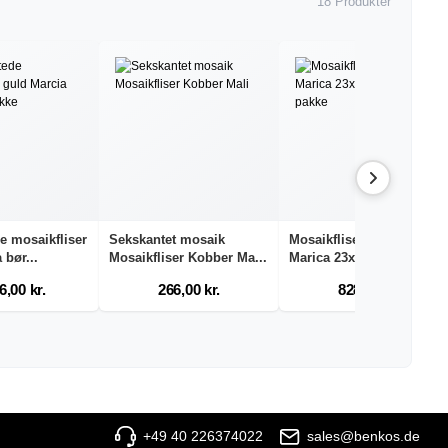
18 Produkter
e mosaikfliser
Sekskantet mosaik
Mosaikfliser i rustfrit stål
 bør...
Mosaikfliser Kobber Ma...
Marica 23x2...
6,00 kr.
266,00 kr.
828,40 kr.
+49 40 226374022
sales@benkos.de