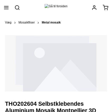
vedindhold
Væg
Mosaikfliser
Metal mosaik
THO202604 Selbstklebendes
Aluminium Mosaik Montpellier 3D