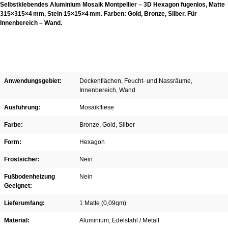
Selbstklebendes Aluminium Mosaik Montpellier – 3D Hexagon fugenlos, Matte
315×315×4 mm, Stein 15×15×4 mm. Farben: Gold, Bronze, Silber. Für
Innenbereich – Wand.
Anwendungsgebiet:
Deckenflächen
, Feucht- und Nassräume
,
Innenbereich
, Wand
Ausführung:
Mosaikfliese
Farbe:
Bronze
, Gold
, Silber
Form:
Hexagon
Frostsicher:
Nein
Fußbodenheizung
Nein
Geeignet:
Lieferumfang:
1 Matte (0,09qm)
Material:
Aluminium
, Edelstahl / Metall