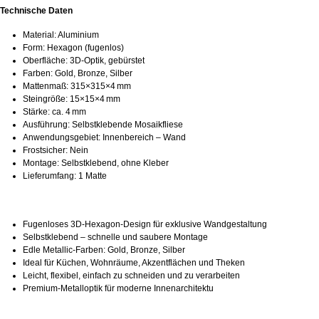
Technische Daten
Material: Aluminium
Form: Hexagon (fugenlos)
Oberfläche: 3D‑Optik, gebürstet
Farben: Gold, Bronze, Silber
Mattenmaß: 315×315×4 mm
Steingröße: 15×15×4 mm
Stärke: ca. 4 mm
Ausführung: Selbstklebende Mosaikfliese
Anwendungsgebiet: Innenbereich – Wand
Frostsicher: Nein
Montage: Selbstklebend, ohne Kleber
Lieferumfang: 1 Matte
Fugenloses 3D‑Hexagon‑Design für exklusive Wandgestaltung
Selbstklebend – schnelle und saubere Montage
Edle Metallic‑Farben: Gold, Bronze, Silber
Ideal für Küchen, Wohnräume, Akzentflächen und Theken
Leicht, flexibel, einfach zu schneiden und zu verarbeiten
Premium‑Metalloptik für moderne Innenarchitektu