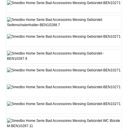
Reservepapierhalter
Seifenschalenhalter P
Seifenspender G
Seifenspender M
Seifenspender P
Toilettenpapierhalter
Toilettenpapierhalter 2
WC-Bürste M