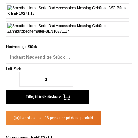
WC-Bürste P
Zahnputzbecherhalter G
Nødvendige Stück:
I alt:
Stck.
Tilføj til indkøbskurv
I øjeblikket ser 16 personer på dette produkt.
Varenummer:
BEN10271.1