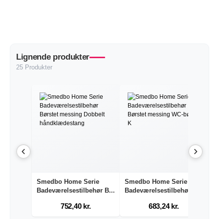
Lignende produkter
25 Produkter
Smedbo Home Serie
Smedbo Home Serie
S
Badeværelsestilbehør B...
Badeværelsestilbehør B...
Ba
752,40 kr.
683,24 kr.