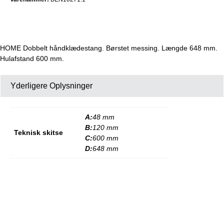
HOME Dobbelt håndklædestang. Børstet messing. Længde 648 mm.
Hulafstand 600 mm.
Yderligere Oplysninger
A:
48 mm
B:
120 mm
Teknisk skitse
C:
600 mm
D:
648 mm